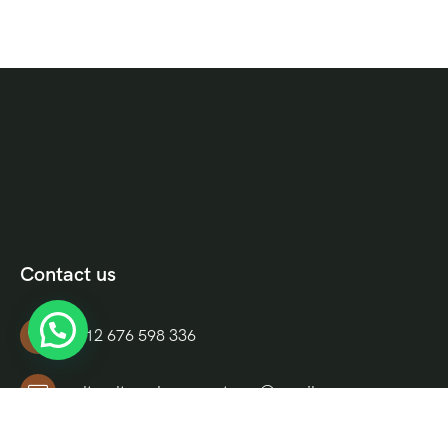
Contact us
+212 676 598 336
culturaltravelmoroccotours@gmail.com
Riad El Moukha, Darb El, Bazioui, N 14, Morocco