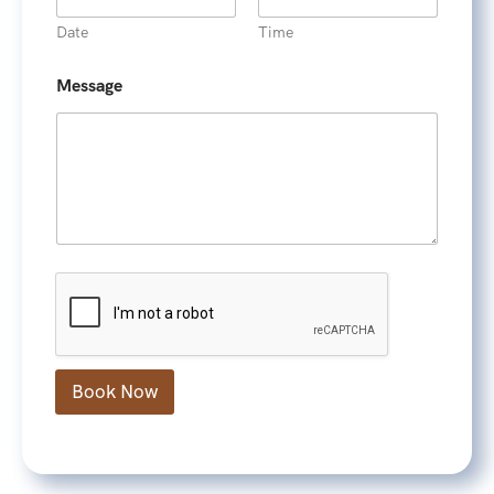
t
Date
Time
e
s
Message
+
1
Book Now