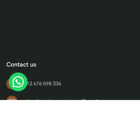
Contact us
+212 676 598 336
culturaltravelmoroccotours@gmail.com
Riad El Moukha, Darb El, Bazioui, N 14, Morocco
Informations