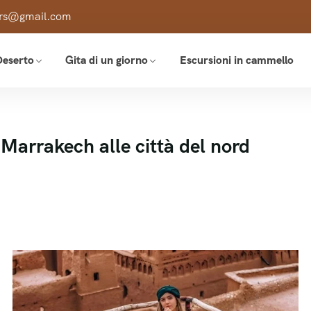
ours@gmail.com
Deserto
Gita di un giorno
Escursioni in cammello
 Marrakech alle città del nord