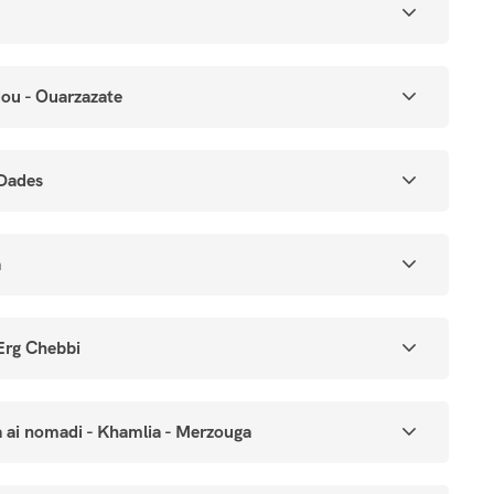
dou - Ouarzazate
 Dades
a
'Erg Chebbi
a ai nomadi - Khamlia - Merzouga