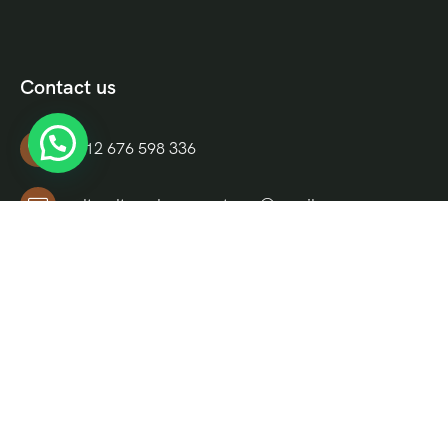
Contact us
+212 676 598 336
culturaltravelmoroccotours@gmail.com
Riad El Moukha, Darb El, Bazioui, N 14, Morocco
Informations
Quienes Somos
Términos y Condiciones
FAQ