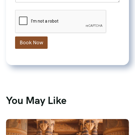
o
n
e
Book Now
You May Like