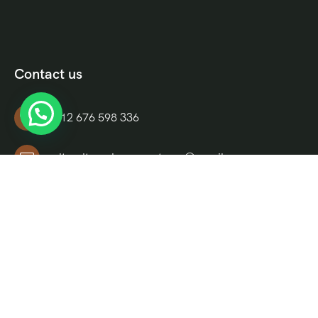
Contact us
+212 676 598 336
culturaltravelmoroccotours@gmail.com
Riad El Moukha, Darb El, Bazioui, N 14, Morocco
Informations
Quienes Somos
Términos y Condiciones