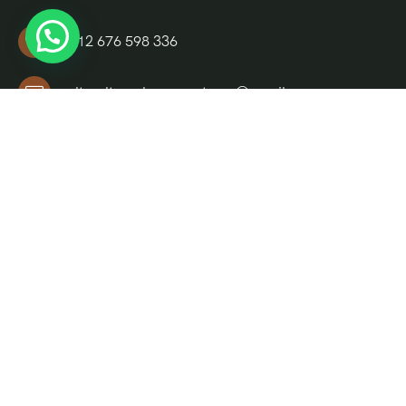
+212 676 598 336
culturaltravelmoroccotours@gmail.com
Riad El Moukha, Darb El, Bazioui, N 14, Morocco
Informations
Chi siamo
Contattaci
Morocco Desert Tours
Tour da Marrakech