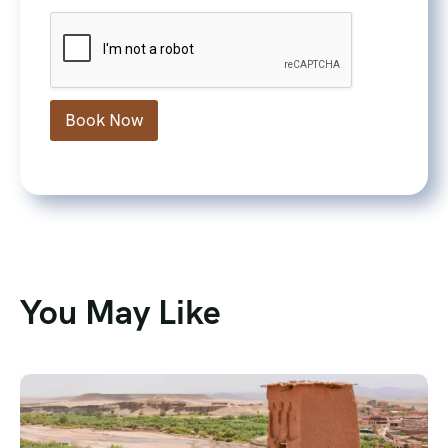
e
Book Now
You May Like