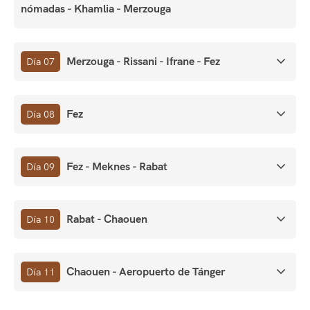
nómadas - Khamlia - Merzouga
Merzouga - Rissani - Ifrane - Fez
Día 07
Fez
Día 08
Fez - Meknes - Rabat
Día 09
Rabat - Chaouen
Día 10
Chaouen - Aeropuerto de Tánger
Día 11