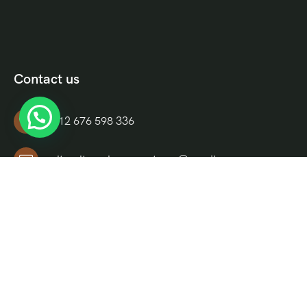
Contact us
+212 676 598 336
culturaltravelmoroccotours@gmail.com
Riad El Moukha, Darb El, Bazioui, N 14, Morocco
Informations
Quienes Somos
Términos y Condiciones