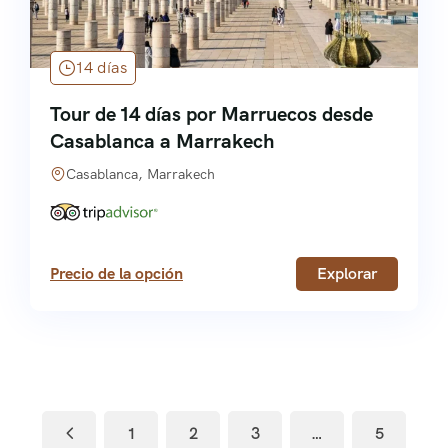
14 días
Tour de 14 días por Marruecos desde
Casablanca a Marrakech
Casablanca, Marrakech
Precio de la opción
Explorar
1
2
3
…
5