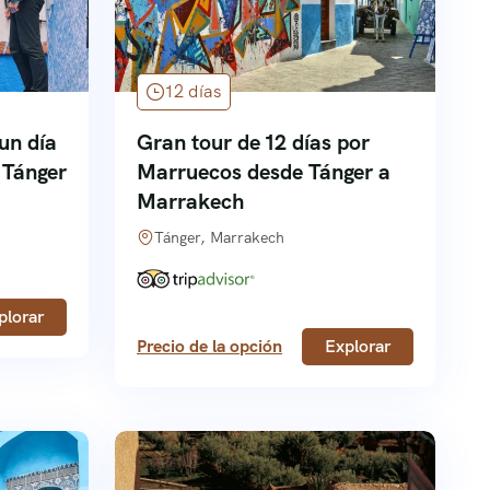
12 días
un día
Gran tour de 12 días por
 Tánger
Marruecos desde Tánger a
Marrakech
Tánger, Marrakech
plorar
Precio de la opción
Explorar