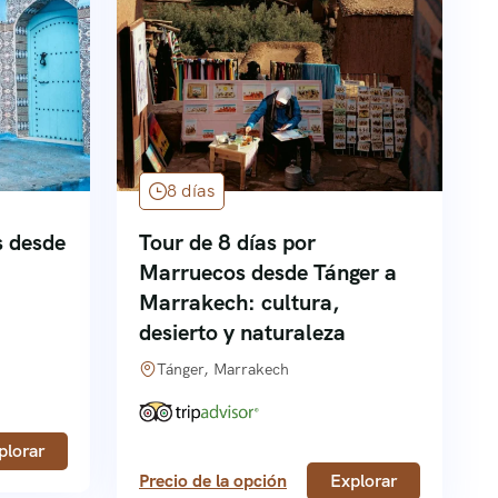
8 días
s desde
Tour de 8 días por
Marruecos desde Tánger a
Marrakech: cultura,
desierto y naturaleza
Tánger, Marrakech
plorar
Precio de la opción
Explorar