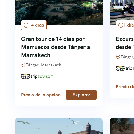
14 días
1 día
Gran tour de 14 días por
Excurs
Marruecos desde Tánger a
desde 
Marrakech
Tánger
Tánger, Marrakech
Precio d
Precio de la opción
Explorar