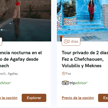
2 días
encia nocturna en el
Tour privado de 2 día
to de Agafay desde
Fez a Chefchaouen,
kech
Volubilis y Meknes
ech, Agafay
Fez
e la opción
Explorar
Precio de la opción
Ex