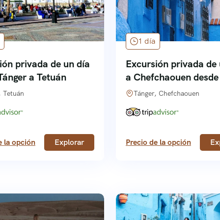
1 día
ión privada de un día
Excursión privada de 
Tánger a Tetuán
a Chefchaouen desde
, Tetuán
Tánger, Chefchaouen
e la opción
Explorar
Precio de la opción
Ex