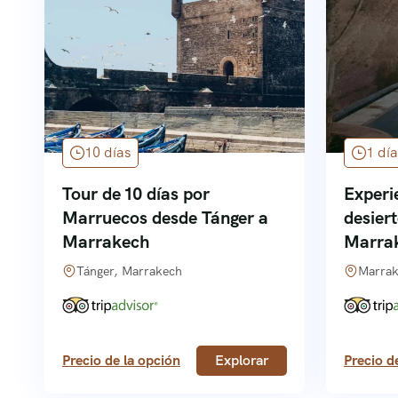
10 días
1 día
Tour de 10 días por
Experi
Marruecos desde Tánger a
desier
Marrakech
Marra
Tánger, Marrakech
Marrak
Precio de la opción
Explorar
Precio d