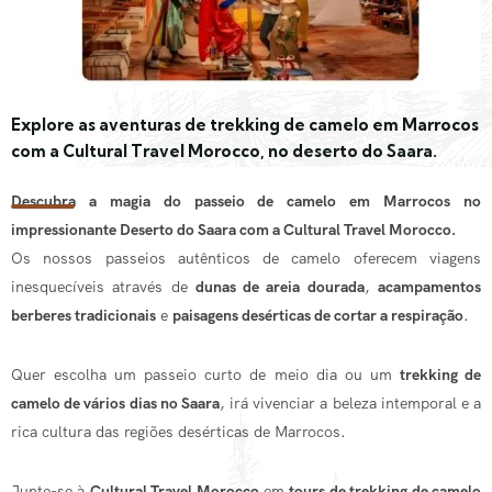
Explore as aventuras de trekking de camelo em Marrocos
com a Cultural Travel Morocco, no deserto do Saara.
Descubra a magia do passeio de camelo em Marrocos no
impressionante Deserto do Saara com a Cultural Travel Morocco.
Os nossos passeios autênticos de camelo oferecem viagens
inesquecíveis através de
dunas de areia dourada
,
acampamentos
berberes tradicionais
e
paisagens desérticas de cortar a respiração
.
Quer escolha um passeio curto de meio dia ou um
trekking de
camelo de vários dias no Saara
, irá vivenciar a beleza intemporal e a
rica cultura das regiões desérticas de Marrocos.
Junte-se à
Cultural Travel Morocco
em
tours de trekking de camelo