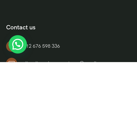
Contact us
+212 676 598 336
culturaltravelmoroccotours@gmail.com
Riad El Moukha, Darb El, Bazioui, N 14, Morocco
Informations
Sobre nós
Perguntas Frequentes
Contacte-nos