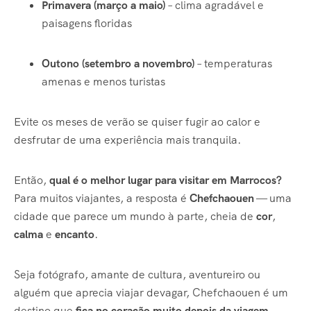
Primavera (março a maio)
– clima agradável e
paisagens floridas
Outono (setembro a novembro)
– temperaturas
amenas e menos turistas
Evite os meses de verão se quiser fugir ao calor e
desfrutar de uma experiência mais tranquila.
Então,
qual é o melhor lugar para visitar em Marrocos?
Para muitos viajantes, a resposta é
Chefchaouen
— uma
cidade que parece um mundo à parte, cheia de
cor
,
calma
e
encanto
.
Seja fotógrafo, amante de cultura, aventureiro ou
alguém que aprecia viajar devagar, Chefchaouen é um
destino que
fica no coração muito depois da viagem