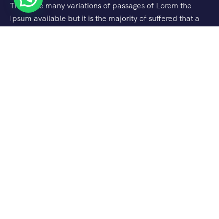
There are many variations of passages of Lorem the
Ipsum available but it is the majority of suffered that a
alteration in that some dummy text.
Support
Sobre nós
Perguntas Frequentes
Contacte-nos
About Us