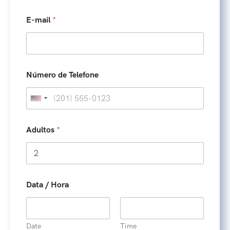
g
e
E-mail
*
m
d
e
Número de Telefone
U
n
i
Adultos
*
t
e
d
S
Data / Hora
t
a
t
Date
Time