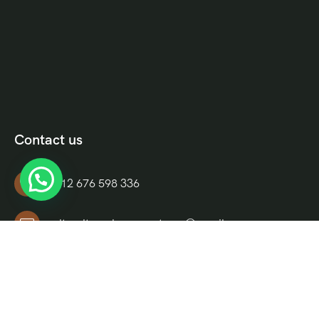
Contact us
+212 676 598 336
culturaltravelmoroccotours@gmail.com
Riad El Moukha, Darb El, Bazioui, N 14, Morocco
Informations